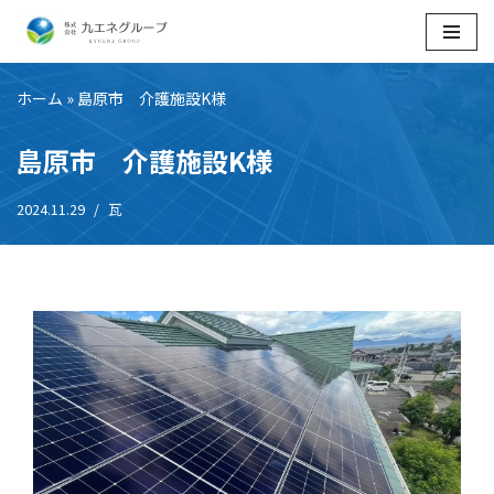
コ
ン
ホーム
»
島原市 介護施設K様
テ
ン
島原市 介護施設K様
ツ
へ
2024.11.29
瓦
ス
キ
ッ
プ