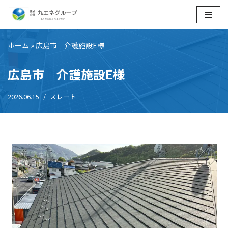
コ
ン
ホーム
»
広島市 介護施設E様
テ
ン
広島市 介護施設E様
ツ
へ
2026.06.15
スレート
ス
キ
ッ
プ