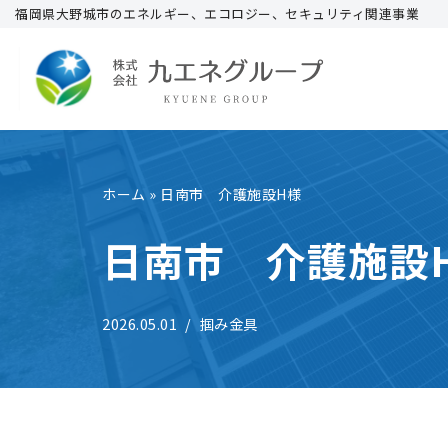
福岡県大野城市のエネルギー、エコロジー、セキュリティ関連事業
コ
ン
テ
ン
ツ
へ
ホーム
»
日南市 介護施設H様
ス
日南市 介護施設
キ
ッ
プ
2026.05.01
掴み金具