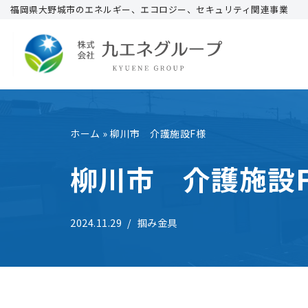
福岡県大野城市のエネルギー、エコロジー、セキュリティ関連事業
コ
ン
テ
ン
ツ
へ
ホーム
»
柳川市 介護施設F様
ス
柳川市 介護施設
キ
ッ
プ
2024.11.29
掴み金具