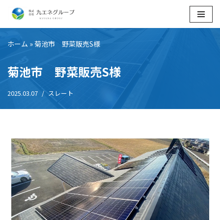
コ
ン
ホーム
»
菊池市 野菜販売S様
テ
ン
菊池市 野菜販売S様
ツ
へ
2025.03.07
スレート
ス
キ
ッ
プ