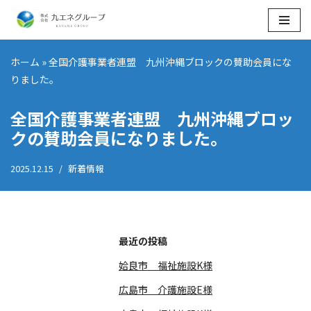
コ
ン
ホーム
»
全国介護事業者連盟 九州沖縄ブロックの賛助会員にな
テ
りました。
ン
ツ
全国介護事業者連盟 九州沖縄ブロッ
へ
クの賛助会員になりました。
ス
キ
2025.12.15
新着情報
ッ
プ
最近の投稿
姶良市 福祉施設K様
広島市 介護施設E様